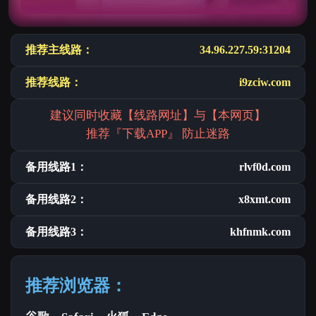
推荐主线路：
34.96.227.59:31204
推荐线路：
i9zciw.com
建议同时收藏【线路网址】与【本网页】
推荐『下载APP』 防止迷路
备用线路1：
rlvf0d.com
备用线路2：
x8xmt.com
备用线路3：
khfnmk.com
推荐浏览器：